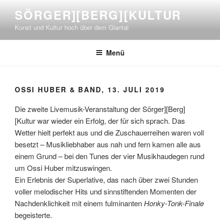
Zum
SÖRGER][BERG][KULTUR
Inhalt
Kunst und Kultur hoch über dem Glantal
springen
Menü
OSSI HUBER & BAND, 13. JULI 2019
Die zweite Livemusik-Veranstaltung der Sörger][Berg]
[Kultur war wieder ein Erfolg, der für sich sprach. Das
Wetter hielt perfekt aus und die Zuschauerreihen waren voll
besetzt – Musikliebhaber aus nah und fern kamen alle aus
einem Grund – bei den Tunes der vier Musikhaudegen rund
um Ossi Huber mitzuswingen.
Ein Erlebnis der Superlative, das nach über zwei Stunden
voller melodischer Hits und sinnstiftenden Momenten der
Nachdenklichkeit mit einem fulminanten
Honky-Tonk-Finale
begeisterte.